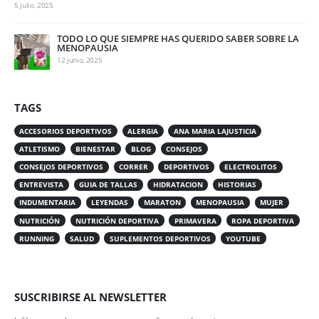
5 julio, 2025
TODO LO QUE SIEMPRE HAS QUERIDO SABER SOBRE LA
MENOPAUSIA
12 junio, 2025
TAGS
ACCESORIOS DEPORTIVOS
ALERGIA
ANA MARIA LAJUSTICIA
ATLETISMO
BIENESTAR
BLOG
CONSEJOS
CONSEJOS DEPORTIVOS
CORRER
DEPORTIVOS
ELECTROLITOS
ENTREVISTA
GUIA DE TALLAS
HIDRATACION
HISTORIAS
INDUMENTARIA
LEYENDAS
MARATON
MENOPAUSIA
MUJER
NUTRICIÓN
NUTRICIÓN DEPORTIVA
PRIMAVERA
ROPA DEPORTIVA
RUNNING
SALUD
SUPLEMENTOS DEPORTIVOS
YOUTUBE
SUSCRIBIRSE AL NEWSLETTER