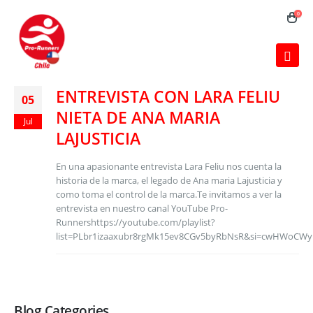
0
ENTREVISTA CON LARA FELIU
05
NIETA DE ANA MARIA
Jul
LAJUSTICIA
En una apasionante entrevista Lara Feliu nos cuenta la
historia de la marca, el legado de Ana maria Lajusticia y
como toma el control de la marca.Te invitamos a ver la
entrevista en nuestro canal YouTube Pro-
Runnershttps://youtube.com/playlist?
list=PLbr1izaaxubr8rgMk15ev8CGv5byRbNsR&si=cwHWoCWy
Blog Categories