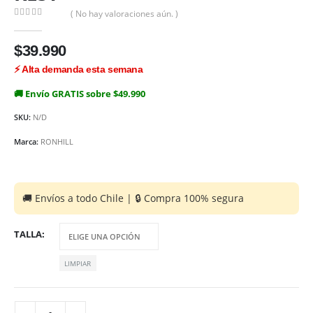
( No hay valoraciones aún. )
0
out of 5
$
39.990
🚚 Envío GRATIS sobre $49.990
SKU:
N/D
Marca:
RONHILL
TALLA
LIMPIAR