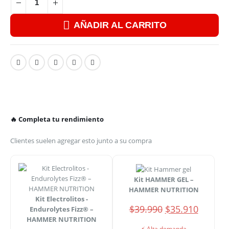
AÑADIR AL CARRITO
🔥 Completa tu rendimiento
Clientes suelen agregar esto junto a su compra
Kit HAMMER GEL –
HAMMER NUTRITION
Kit Electrolitos -
El
El
$
39.990
$
35.910
Endurolytes Fizz® –
precio
precio
HAMMER NUTRITION
⚡ Alta demanda