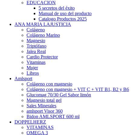
EDUCACION
5 secretos del éxito
Manual de uso del producto
Catalogo Productos 2025
ANA MARIA LAJUSTICIA
Colágeno
Colágeno Marino
Magnesio
Triptófano
Jalea Real
Cardio Protector
Vitaminas
Mujer
Libros
Amlsport
Colágeno con magnesio
Colágeno con magnesio + VIT C + VIT B1, B2 y B6
Glucomag 70/30 Gel Sabor limón
Magnesio total gel
Sales Minerales
amlsport Visor 360
Bidon AMLSPORT 600 ml
DOPPELHERZ
VITAMINAS
OMEGA 3