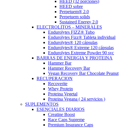
HEED (32 porciones)
HEED sobre
Perpetuem® 2.0
Perpetuem solids
Sustained Energy 2.0
ELECTROLITOS – MINERALES
Endurolytes FIZZ® Tubo
Endurolytes Fizz® Tableta individual
Endurolytes® 120 cápsulas
Endurolytes® Extreme 120 cápsulas
Endurolytes Extreme Powder 90 svc
BARRAS DE ENERGIA Y PROTEINA
Hammer Bar
Hammer Recovery Bar
Vegan Recovery Bar Chocolate Peanut
RECUPERACION
Recoverite
Whey Protein
Proteina Vegetal
Proteina Vegana ( 24 servicios )
SUPLEMENTOS
ESENCIALES DIARIOS
Creatine Boost
Race Caps Supreme
Premium Insurance Caps