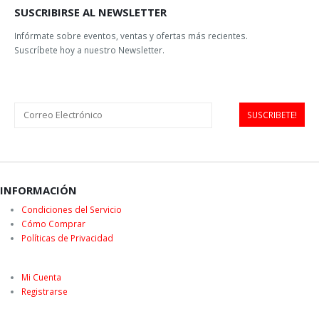
botón...
HEED – La bebida deportiva “que no es una gaseosa”
Por Steve Born. A menos que haya estado viviendo bajo una roca
durante mucho tiempo, sabe que beber refrescos (también
conocidos...