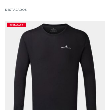
ANA MARIA LAJUSTICIA
,
ARTICULACIONES
,
COLAGENO
,
PROTEÍNAS
,
RECUPERACIÓN
,
RECUPERACIÓN
,
COLÁGENO MARINO CON MAGNESIO Sabor limón (180 comp.) – Ana Maria Lajusticia
0
out of 5
$
44.990
Marca:
Ana Maria Lajusticia
AÑADIR AL CARRITO
DESTACADOS
DESTACADO