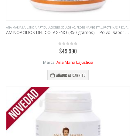
ANA MARIA LAJUSTICIA
,
ARTICULACIONES
,
COLAGENO
,
PROTEINA VEGETAL
,
PROTEÍNAS
,
RECUPERACIÓN
AMINOÁCIDOS DEL COLÁGENO (350 gramos) – Polvo. Sabor cookies and cream – Ana Maria Lajusticia
0
out of 5
$
49.990