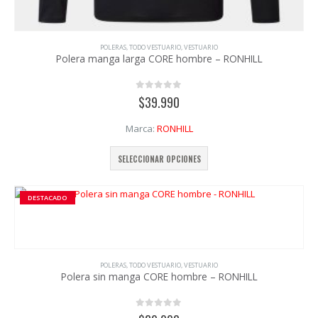
POLERAS
,
TODO VESTUARIO
,
VESTUARIO
Polera manga larga CORE hombre – RONHILL
0
out of 5
$
39.990
Marca:
RONHILL