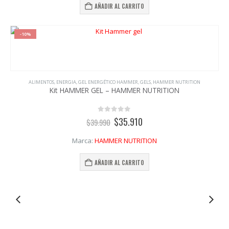
opciones
-7%
se
pueden
elegir
en
la
ELECTROLITOS
,
ENDUROLYTES FIZZ TUBO
,
HAMMER NUTRITION
,
TODOS ELECTROLITOS
,
UNCATEGORIZED
página
Kit Electrolitos – Endurolytes Fizz® – HAMMER NUTRITION
de
producto
0
out of 5
El
El
$
69.950
$
74.950
precio
precio
original
actual
Marca:
HAMMER NUTRITION
era:
es:
$74.950.
$69.950.
AÑADIR AL CARRITO
-10%
ALIMENTOS
,
ENERGIA
,
GEL ENERGÉTICO HAMMER
,
GELS
,
HAMMER NUTRITION
Kit HAMMER GEL – HAMMER NUTRITION