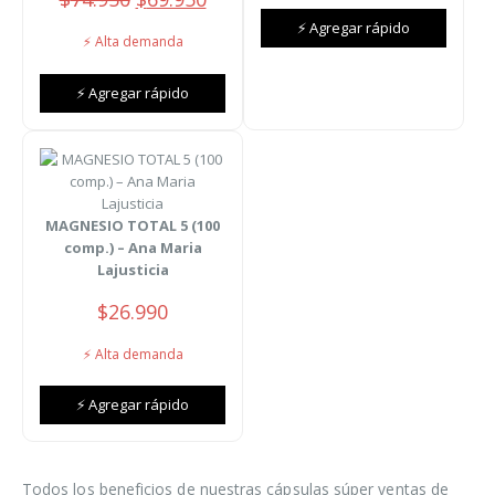
era:
es:
precio
precio
$39.990.
$35.910
⚡ Agregar rápido
original
actual
⚡ Alta demanda
era:
es:
$74.950.
$69.950.
⚡ Agregar rápido
MAGNESIO TOTAL 5 (100
comp.) – Ana Maria
Lajusticia
$
26.990
⚡ Alta demanda
⚡ Agregar rápido
Todos los beneficios de nuestras cápsulas súper ventas de