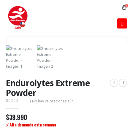
0
Endurolytes Extreme
Powder
( No hay valoraciones aún. )
0
out of 5
$
39.990