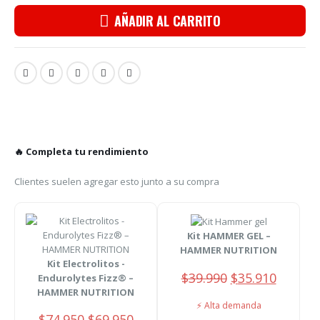
AÑADIR AL CARRITO
🔥 Completa tu rendimiento
Clientes suelen agregar esto junto a su compra
Kit HAMMER GEL –
HAMMER NUTRITION
Kit Electrolitos -
El
El
$
39.990
$
35.910
Endurolytes Fizz® –
precio
precio
HAMMER NUTRITION
original
actual
⚡ Alta demanda
El
El
$
74.950
$
69.950