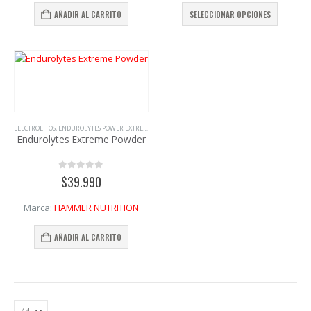
Este
AÑADIR AL CARRITO
SELECCIONAR OPCIONES
product
tiene
múltiple
variante
Las
opcione
se
pueden
ELECTROLITOS
,
ENDUROLYTES POWER EXTREME
,
HAMMER NUTRITION
,
TODOS ELECTROLITOS
elegir
Endurolytes Extreme Powder
en
la
página
0
out of 5
$
39.990
de
product
Marca:
HAMMER NUTRITION
AÑADIR AL CARRITO