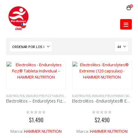
0
ELECTROLITOS
,
ENDUROLYTES FIZZ TABLETA INDIVIDUAL
ELECTROLITOS
,
ENDUROLYTES POWER EXTREME
,
ENDUROLYTES EXTREME 120 CAPSULAS
,
HAMMER 
Electrolitos – Endurolytes Fizz® Tableta Individual – HAMMER NUTRITION
Electrolitos -Endurolytes® Extreme (120 capsulas) – HAMMER NUTRITION
0
out of 5
0
out of 5
$
1.490
$
2.490
Marca:
HAMMER NUTRITION
Marca:
HAMMER NUTRITION