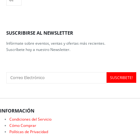
opciones
opcio
se
se
pueden
pued
elegir
elegir
en
en
SUSCRIBIRSE AL NEWSLETTER
la
la
página
págin
Infórmate sobre eventos, ventas y ofertas más recientes.
de
de
Suscríbete hoy a nuestro Newsletter.
producto
produ
INFORMACIÓN
Condiciones del Servicio
Cómo Comprar
Políticas de Privacidad