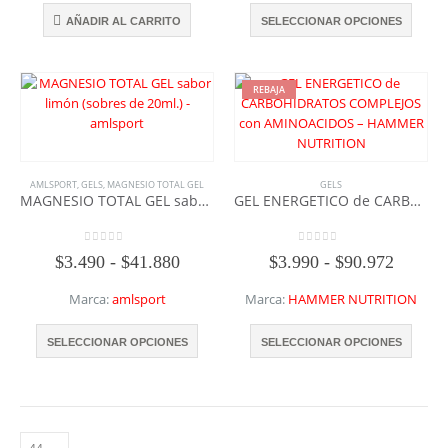
$39.990.
$35.910.
$4.990
Este
AÑADIR AL CARRITO
SELECCIONAR OPCIONES
hasta
produ
$49.99
tiene
múltip
varian
REBAJA
Las
opcio
se
pued
AMLSPORT
,
GELS
,
MAGNESIO TOTAL GEL
GELS
elegir
MAGNESIO TOTAL GEL sabor limón (sobres de 20ml.) – amlsport
GEL ENERGETICO de CARBOHIDRATOS COMPLEJOS con AMINOACIDOS – HAMMER NUTRITION
en
la
págin
0
out of 5
0
out of 5
Rango
Rango
$
3.490
-
$
41.880
$
3.990
-
$
90.972
de
de
de
produ
precios:
precios
Marca:
amlsport
Marca:
HAMMER NUTRITION
desde
desde
$3.490
$3.990
Este
Este
SELECCIONAR OPCIONES
SELECCIONAR OPCIONES
hasta
hasta
producto
produ
$41.880
$90.97
tiene
tiene
múltiples
múltip
variantes.
varian
Las
Las