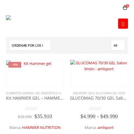
0
-10%
ALIMENTOS
,
ENERGIA
,
GEL ENERGÉTICO HAMMER
,
GELS
AMLSPORT
,
HAMMER NUTRITION
,
GELS
,
GLUCOMAG GEL 70/30
Kit HAMMER GEL – HAMMER NUTRITION
GLUCOMAG 70/30 GEL Sabor limón – amlsport
0
out of 5
0
out of 5
El
El
Rango
$
35.910
$
4.990
-
$
49.990
$
39.990
precio
precio
de
original
actual
precios
Marca:
HAMMER NUTRITION
Marca:
amlsport
era:
es:
desde