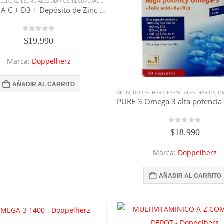
ELHERZ
,
ESENCIALES DIARIOS
,
RECUPERACIÓN
,
SUPLEMENTOS
,
TODO DOPPELHERZ
,
TODOS LO
VITAMINA C + D3 + Depósito de Zinc – Doppelherz
0
out of 5
$
19.990
Marca:
Doppelherz
AÑADIR AL CARRITO
AKTIV
,
DOPPELHERZ
,
ESENCIALES DIARIOS
,
OM
0
out of 5
$
18.990
Marca:
Doppelherz
AÑADIR AL CARRITO