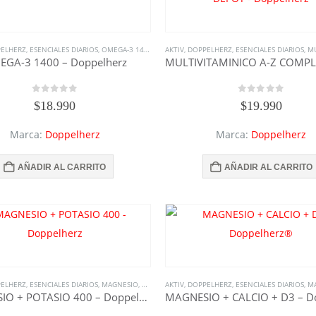
ELHERZ
,
ESENCIALES DIARIOS
,
OMEGA-3 1400
,
OMEGA3
AKTIV
,
,
DOPPELHERZ
RECUPERACIÓN
,
ESENCIALES DIARIOS
,
SUPLEMENTOS
,
TODO
,
MULTIV
GA-3 1400 – Doppelherz
0
out of 5
0
out of 5
$
18.990
$
19.990
Marca:
Doppelherz
Marca:
Doppelherz
AÑADIR AL CARRITO
AÑADIR AL CARRITO
ELHERZ
,
ESENCIALES DIARIOS
,
MAGNESIO
,
MAGNESIO + POTASIO 400
AKTIV
,
DOPPELHERZ
,
,
RECUPERACIÓN
ESENCIALES DIARIOS
,
SUPLE
,
M
MAGNESIO + POTASIO 400 – Doppelherz