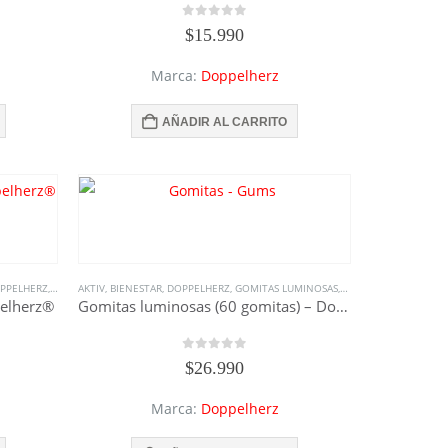
0
out of 5
$
15.990
Marca:
Doppelherz
AÑADIR AL CARRITO
DO DOPPELHERZ
PPELHERZ
,
MUJER
,
AKTIV
TODOS LOS SUPLEMENTOS
,
SUPLEMENTOS
,
BIENESTAR
,
,
TODO DOPPELHERZ
DOPPELHERZ
,
GOMITAS LUMINOSAS
,
TODOS LOS SUPLEMENTOS
,
MUJER
,
SUPLEMENTO
,
VITAMINA
elherz®
Gomitas luminosas (60 gomitas) – Doppelherz®
0
out of 5
$
26.990
Marca:
Doppelherz