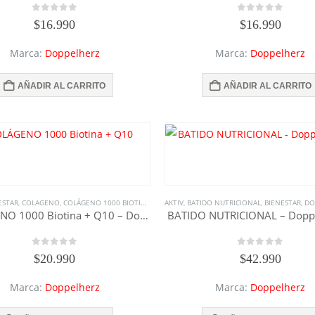
0
out of 5
0
out of 5
$
16.990
$
16.990
Marca:
Doppelherz
Marca:
Doppelherz
AÑADIR AL CARRITO
AÑADIR AL CARRITO
ESTAR
,
COLAGENO
,
COLÁGENO 1000 BIOTINA + Q10
AKTIV
,
DOPPELHERZ
,
BATIDO NUTRICIONAL
,
MUJER
,
SUPLEMENTOS
,
BIENESTAR
,
,
TO
DO
COLÁGENO 1000 Biotina + Q10 – Doppelherz
BATIDO NUTRICIONAL – Dopp
0
out of 5
0
out of 5
$
20.990
$
42.990
Marca:
Doppelherz
Marca:
Doppelherz