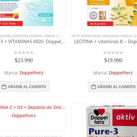
ELHERZ
,
ESENCIALES DIARIOS
,
OMEGA 3 + VITAMINAS KIDS
AKTIV
,
DOPPELHERZ
,
OMEGA3
,
RECUPERACIÓN
,
ESENCIALES DIARIOS
,
SUPLEM
,
LECI
OMEGA 3 + VITAMINAS KIDS- Doppelherz
LECITINA + vitaminas B – Dop
0
out of 5
0
out of 5
$
23.990
$
19.990
Marca:
Doppelherz
Marca:
Doppelherz
AÑADIR AL CARRITO
AÑADIR AL CARRITO