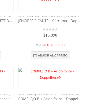
 DOPPELHERZ
ITAMINICO A-Z COMPLETE DEPOT
,
TODOS LOS SUPLEMENTOS
AKTIV
,
DOPPELHERZ
,
ESENCIALES DIARIOS
,
RECUPERACIÓN
,
SUPLEMENTOS
,
JENGIBRE PICANTE + CÚRCUMA
,
TODO DOPPELHERZ
,
RE
,
MULTIVITAMINICO A-Z COMPLETE DEPOT – Doppelherz
JENGIBRE PICANTE + Cúrcuma – Doppelherz
0
out of 5
$
15.990
Marca:
Doppelherz
AÑADIR AL CARRITO
MENTOS
AGNESIO
,
TODO DOPPELHERZ
,
MAGNESIO + CALCIO + D3
AKTIV
,
COMPLEJO B + ÁCIDO FÓLICO
,
TODOS LOS SUPLEMENTOS
,
RECUPERACIÓN
,
,
SUPLEMENTOS
DOPPELHERZ
,
,
ESENCIALES DIARIOS
TODO DOPPELHERZ
,
,
REC
TOD
MAGNESIO + CALCIO + D3 – Doppelherz®
COMPLEJO B + Ácido fólico – Doppelherz®