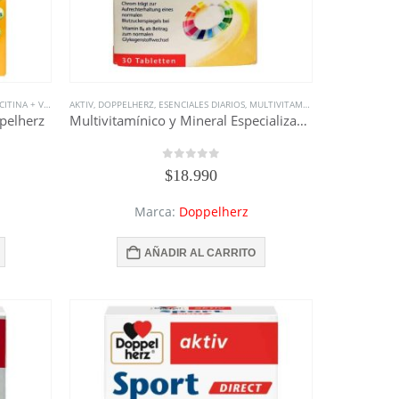
ENTOS
TINA + VITAMINAS B
,
TODO DOPPELHERZ
AKTIV
,
,
RECUPERACIÓN
DOPPELHERZ
,
TODOS LOS SUPLEMENTOS
,
ESENCIALES DIARIOS
,
SUPLEMENTOS
,
TODO DOPPELHERZ
,
MULTIVITAMÍNICO Y MINERAL ESPECIALIZADO
,
TODOS LOS SUP
pelherz
Multivitamínico y Mineral Especializado – Doppelherz
0
out of 5
$
18.990
Marca:
Doppelherz
AÑADIR AL CARRITO