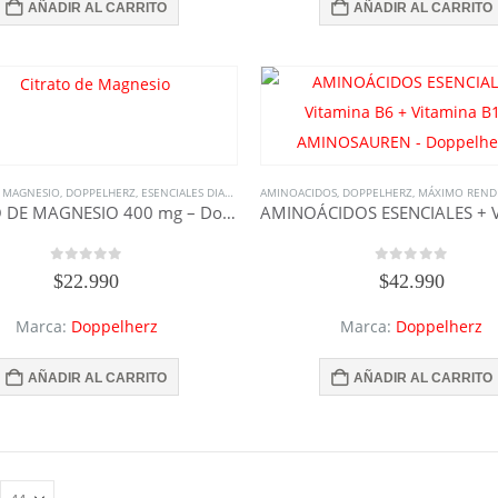
AÑADIR AL CARRITO
AÑADIR AL CARRITO
E MAGNESIO
,
DOPPELHERZ
,
ESENCIALES DIARIOS
,
MAGNESIO
AMINOACIDOS
,
RECUPERACIÓN
,
DOPPELHERZ
,
SUPLEMENTOS
,
MÁXIMO REND
,
S
CITRATO DE MAGNESIO 400 mg – Doppelherz®
0
out of 5
0
out of 5
$
22.990
$
42.990
Marca:
Doppelherz
Marca:
Doppelherz
AÑADIR AL CARRITO
AÑADIR AL CARRITO