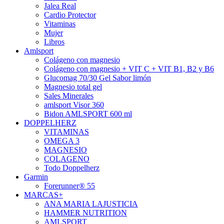
Jalea Real
Cardio Protector
Vitaminas
Mujer
Libros
Amlsport
Colágeno con magnesio
Colágeno con magnesio + VIT C + VIT B1, B2 y B6
Glucomag 70/30 Gel Sabor limón
Magnesio total gel
Sales Minerales
amlsport Visor 360
Bidon AMLSPORT 600 ml
DOPPELHERZ
VITAMINAS
OMEGA 3
MAGNESIO
COLAGENO
Todo Doppelherz
Garmin
Forerunner® 55
MARCAS+
ANA MARIA LAJUSTICIA
HAMMER NUTRITION
AMLSPORT