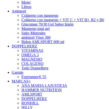
Mujer
Libros
Amlsport
Colágeno con magnesio
Colágeno con magnesio + VIT C + VIT B1, B2 y B6
Glucomag 70/30 Gel Sabor limón
Magnesio total gel
Sales Minerales
amlsport Visor 360
Bidon AMLSPORT 600 ml
DOPPELHERZ
VITAMINAS
OMEGA 3
MAGNESIO
COLAGENO
Todo Doppelherz
Garmin
Forerunner® 55
MARCAS+
ANA MARIA LAJUSTICIA
HAMMER NUTRITION
AMLSPORT
DOPPELHERZ
RONHILL
HILLY