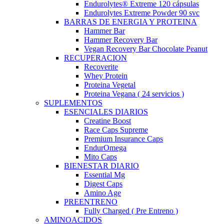
Endurolytes® Extreme 120 cápsulas
Endurolytes Extreme Powder 90 svc
BARRAS DE ENERGIA Y PROTEINA
Hammer Bar
Hammer Recovery Bar
Vegan Recovery Bar Chocolate Peanut
RECUPERACION
Recoverite
Whey Protein
Proteina Vegetal
Proteina Vegana ( 24 servicios )
SUPLEMENTOS
ESENCIALES DIARIOS
Creatine Boost
Race Caps Supreme
Premium Insurance Caps
EndurOmega
Mito Caps
BIENESTAR DIARIO
Essential Mg
Digest Caps
Amino Age
PREENTRENO
Fully Charged ( Pre Entreno )
AMINOACIDOS