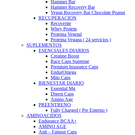
Hammer Bar
Hammer Recovery Bar
Vegan Recovery Bar Chocolate Peanut
RECUPERACION
Recoverite
Whey Protein
Proteina Vegetal
Proteina Vegana ( 24 servicios )
SUPLEMENTOS
ESENCIALES DIARIOS
Creatine Boost
Race Caps Supreme
Premium Insurance Caps
EndurOmega
Mito Caps
BIENESTAR DIARIO
Essential Mg
Digest Caps
Amino Age
PREENTRENO
Fully Charged ( Pre Entreno )
AMINOACIDOS
Endurance BCAA+
AMINO AGE
Anti – Fatigue Caps