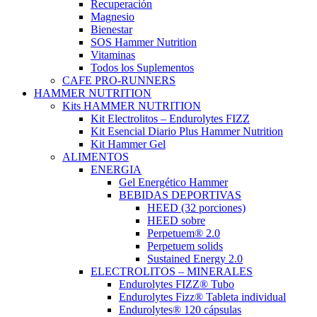
Recuperación
Magnesio
Bienestar
SOS Hammer Nutrition
Vitaminas
Todos los Suplementos
CAFE PRO-RUNNERS
HAMMER NUTRITION
Kits HAMMER NUTRITION
Kit Electrolitos – Endurolytes FIZZ
Kit Esencial Diario Plus Hammer Nutrition
Kit Hammer Gel
ALIMENTOS
ENERGIA
Gel Energético Hammer
BEBIDAS DEPORTIVAS
HEED (32 porciones)
HEED sobre
Perpetuem® 2.0
Perpetuem solids
Sustained Energy 2.0
ELECTROLITOS – MINERALES
Endurolytes FIZZ® Tubo
Endurolytes Fizz® Tableta individual
Endurolytes® 120 cápsulas