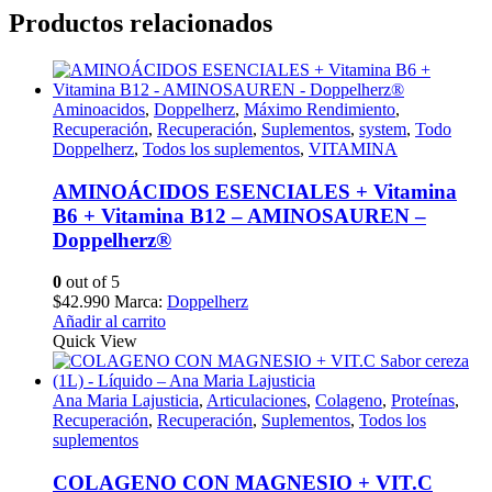
Productos relacionados
Aminoacidos
,
Doppelherz
,
Máximo Rendimiento
,
Recuperación
,
Recuperación
,
Suplementos
,
system
,
Todo
Doppelherz
,
Todos los suplementos
,
VITAMINA
AMINOÁCIDOS ESENCIALES + Vitamina
B6 + Vitamina B12 – AMINOSAUREN –
Doppelherz®
0
out of 5
$
42.990
Marca:
Doppelherz
Añadir al carrito
Quick View
Ana Maria Lajusticia
,
Articulaciones
,
Colageno
,
Proteínas
,
Recuperación
,
Recuperación
,
Suplementos
,
Todos los
suplementos
COLAGENO CON MAGNESIO + VIT.C