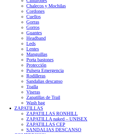
Cinturones
Chalecos y Mochilas
Cordones
Cuellos
Gorras
Gorros
Guantes
Headband
Leds
Lentes
Manguillas
Porta bastones
Protección
Pulsera Emergencia
Rodilleras
Sandalias descanso
Toalla
Viseras
Zapatillas de Trail
Wash bag
ZAPATILLAS
ZAPATILLAS RONHILL
ZAPATILLA naked – UNISEX
ZAPATILLAS CEP
SANDALIAS DESCANSO