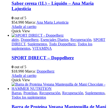
Sabor cereza (1L) – Líquido – Ana Maria
Lajusticia
0
out of 5
$
54.990
Marca:
Ana Maria Lajusticia
Añadir al carrito
Quick View
aktiv
,
Doppelherz
,
Esenciales Diarios
,
Recuperación
,
SPORT
DIRECT
,
Suplementos
,
Todo Doppelherz
,
Todos los
suplementos
,
VITAMINA
SPORT DIRECT – Doppelherz
0
out of 5
$
18.990
Marca:
Doppelherz
Añadir al carrito
Quick View
Barras
,
Proteínas
,
Recuperación
,
Recuperación
,
Suplementos
,
Todos los suplementos
Barra de Proteina Vegana Mantequilla de Mani