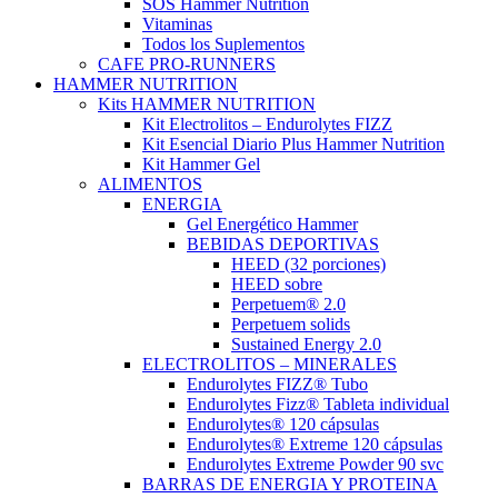
SOS Hammer Nutrition
Vitaminas
Todos los Suplementos
CAFE PRO-RUNNERS
HAMMER NUTRITION
Kits HAMMER NUTRITION
Kit Electrolitos – Endurolytes FIZZ
Kit Esencial Diario Plus Hammer Nutrition
Kit Hammer Gel
ALIMENTOS
ENERGIA
Gel Energético Hammer
BEBIDAS DEPORTIVAS
HEED (32 porciones)
HEED sobre
Perpetuem® 2.0
Perpetuem solids
Sustained Energy 2.0
ELECTROLITOS – MINERALES
Endurolytes FIZZ® Tubo
Endurolytes Fizz® Tableta individual
Endurolytes® 120 cápsulas
Endurolytes® Extreme 120 cápsulas
Endurolytes Extreme Powder 90 svc
BARRAS DE ENERGIA Y PROTEINA