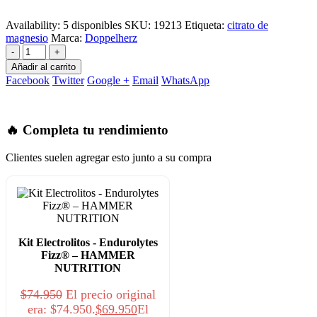
Availability:
5 disponibles
SKU:
19213
Etiqueta:
citrato de
magnesio
Marca:
Doppelherz
-
+
Añadir al carrito
Facebook
Twitter
Google +
Email
WhatsApp
🔥 Completa tu rendimiento
Clientes suelen agregar esto junto a su compra
Kit Electrolitos - Endurolytes
Fizz® – HAMMER
NUTRITION
$
74.950
El precio original
era: $74.950.
$
69.950
El