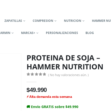
ZAPATILLAS
COMPRESION
NUTRICION
HAMMER NU
GARMIN
MARCAS+
PERSONALIZACIONES
BLOG
PROTEINA DE SOJA –
HAMMER NUTRITION
( No hay valoraciones aún. )
0
out of 5
$
49.990
🚚 Envío GRATIS sobre $49.990