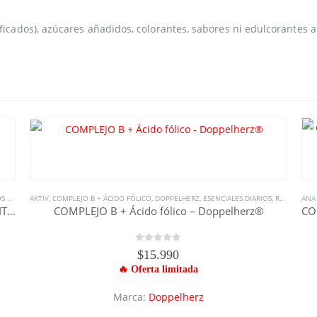
dos), azúcares añadidos, colorantes, sabores ni edulcorantes art
NTOS
AKTIV
,
COMPLEJO B + ÁCIDO FÓLICO
,
DOPPELHERZ
,
ESENCIALES DIARIOS
,
RECUPERACIÓN
ANA 
Proteina Vegana ( 24 servicios ) – HAMMER NUTRITION
COMPLEJO B + Ácido fólico – Doppelherz®
0
out of 5
$
15.990
Marca:
Doppelherz