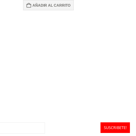
AÑADIR AL CARRITO
AKTIV
,
DOPPELHE
MAGNES