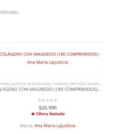
ificiales.
MARIA LAJUSTICIA
,
SUPLEMENTOS
,
ARTICULACIONES
,
TODO DOPPELHERZ
,
COLAGENO
,
TODOS LOS SUPLEMENTOS
,
PROTEÍNAS
,
RECUPERACIÓN
,
VITAMINA
,
RECUPERACIÓN
COLÁGENO CON MAGNESIO (180 COMPRIMIDOS) – Ana Maria Lajusticia
0
out of 5
$
26.990
Marca:
Ana Maria Lajusticia