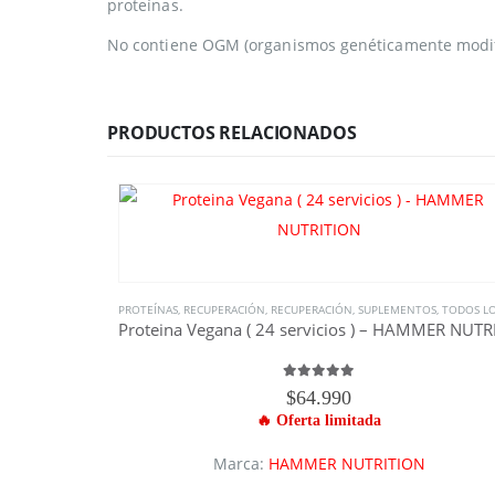
proteínas.
No contiene OGM (organismos genéticamente modifica
PRODUCTOS RELACIONADOS
PROTEÍNAS
,
RECUPERACIÓN
,
RECUPERACIÓN
,
SUPLEMENTOS
,
TODOS LOS SUPLEME
5.00
out of 5
$
64.990
Marca:
HAMMER NUTRITION
Este producto tiene múltiples variantes. Las opciones se pueden elegir en la página de producto