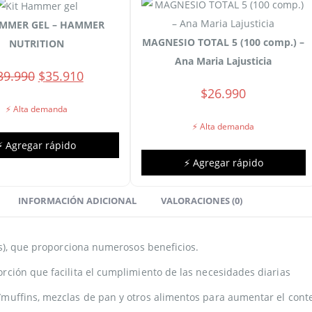
AMMER GEL – HAMMER
MAGNESIO TOTAL 5 (100 comp.) –
NUTRITION
Ana Maria Lajusticia
El
El
39.990
$
35.910
$
26.990
precio
precio
⚡ Alta demanda
original
actual
⚡ Alta demanda
era:
es:
⚡ Agregar rápido
$39.990.
$35.910.
⚡ Agregar rápido
INFORMACIÓN ADICIONAL
VALORACIONES (0)
as), que proporciona numerosos beneficios.
ción que facilita el cumplimiento de las necesidades diarias
muffins, mezclas de pan y otros alimentos para aumentar el cont