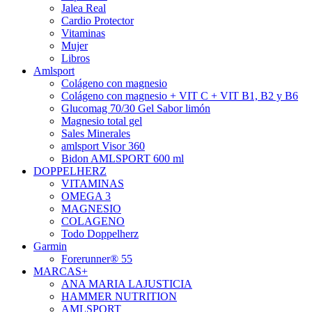
Jalea Real
Cardio Protector
Vitaminas
Mujer
Libros
Amlsport
Colágeno con magnesio
Colágeno con magnesio + VIT C + VIT B1, B2 y B6
Glucomag 70/30 Gel Sabor limón
Magnesio total gel
Sales Minerales
amlsport Visor 360
Bidon AMLSPORT 600 ml
DOPPELHERZ
VITAMINAS
OMEGA 3
MAGNESIO
COLAGENO
Todo Doppelherz
Garmin
Forerunner® 55
MARCAS+
ANA MARIA LAJUSTICIA
HAMMER NUTRITION
AMLSPORT