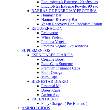
Endurolytes® Extreme 120 cápsulas
Endurolytes Extreme Powder 90 svc
BARRAS DE ENERGIA Y PROTEINA
Hammer Bar
Hammer Recovery Bar
Vegan Recovery Bar Chocolate Peanut
RECUPERACION
Recoverite
Whey Protein
Proteina Vegetal
Proteina Vegana ( 24 servicios )
SUPLEMENTOS
ESENCIALES DIARIOS
Creatine Boost
Race Caps Supreme
Premium Insurance Caps
EndurOmega
Mito Caps
BIENESTAR DIARIO
Essential Mg
Digest Caps
Amino Age
PREENTRENO
Fully Charged ( Pre Entreno )
AMINOACIDOS