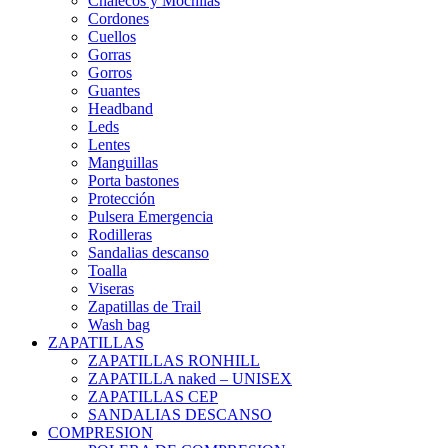
Chalecos y Mochilas
Cordones
Cuellos
Gorras
Gorros
Guantes
Headband
Leds
Lentes
Manguillas
Porta bastones
Protección
Pulsera Emergencia
Rodilleras
Sandalias descanso
Toalla
Viseras
Zapatillas de Trail
Wash bag
ZAPATILLAS
ZAPATILLAS RONHILL
ZAPATILLA naked – UNISEX
ZAPATILLAS CEP
SANDALIAS DESCANSO
COMPRESION