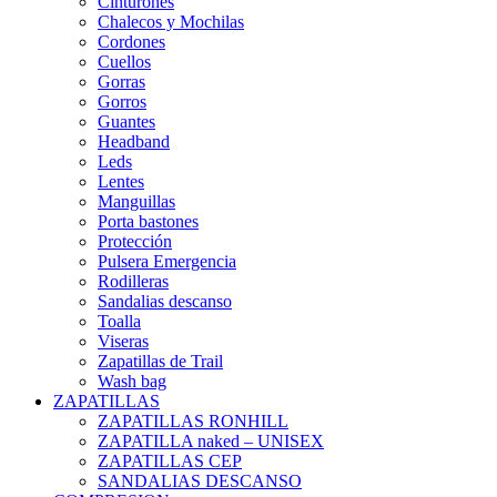
Cinturones
Chalecos y Mochilas
Cordones
Cuellos
Gorras
Gorros
Guantes
Headband
Leds
Lentes
Manguillas
Porta bastones
Protección
Pulsera Emergencia
Rodilleras
Sandalias descanso
Toalla
Viseras
Zapatillas de Trail
Wash bag
ZAPATILLAS
ZAPATILLAS RONHILL
ZAPATILLA naked – UNISEX
ZAPATILLAS CEP
SANDALIAS DESCANSO