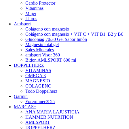
Cardio Protector
Vitaminas
Mujer
Libros
Amlsport
Colágeno con magnesio
Colágeno con magnesio + VIT C + VIT B1, B2 y B6
Glucomag 70/30 Gel Sabor limón
Magnesio total gel
Sales Minerales
amlsport Visor 360
Bidon AMLSPORT 600 ml
DOPPELHERZ
VITAMINAS
OMEGA 3
MAGNESIO
COLAGENO
Todo Doppelherz
Garmin
Forerunner® 55
MARCAS+
ANA MARIA LAJUSTICIA
HAMMER NUTRITION
AMLSPORT
DOPPELHERZ