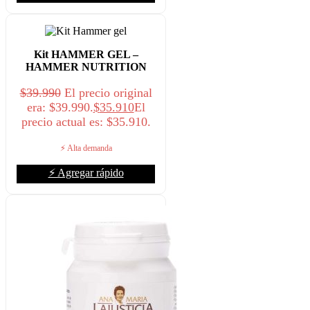
Kit HAMMER GEL –
HAMMER NUTRITION
$
39.990
El precio original
era: $39.990.
$
35.910
El
precio actual es: $35.910.
⚡ Alta demanda
⚡ Agregar rápido