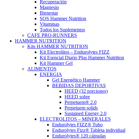
Recuperación
Magnesio
Bienestar
SOS Hammer Nutrition
Vitaminas
Todos los Suplementos
CAFE PRO-RUNNERS
HAMMER NUTRITION
Kits HAMMER NUTRITION
Kit Electrolitos – Endurolytes FIZZ
Kit Esencial Diario Plus Hammer Nutrition
Kit Hammer Gel
ALIMENTOS
ENERGIA
Gel Energético Hammer
BEBIDAS DEPORTIVAS
HEED (32 porciones)
HEED sobre
Perpetuem® 2.0
Perpetuem solids
Sustained Energy 2.0
ELECTROLITOS – MINERALES
Endurolytes FIZZ® Tubo
Endurolytes Fizz® Tableta individual
Endurolytes® 120 cápsulas