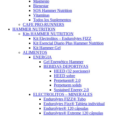
Magnesio
Bienestar
SOS Hammer Nutrition
Vitaminas
Todos los Suplementos
CAFE PRO-RUNNERS
HAMMER NUTRITION
Kits HAMMER NUTRITION
Kit Electrolitos – Endurolytes FIZZ
Kit Esencial Diario Plus Hammer Nutrition
Kit Hammer Gel
ALIMENTOS
ENERGIA
Gel Energético Hammer
BEBIDAS DEPORTIVAS
HEED (32 porciones)
HEED sobre
Perpetuem® 2.0
Perpetuem solids
Sustained Energy 2.0
ELECTROLITOS – MINERALES
Endurolytes FIZZ® Tubo
Endurolytes Fizz® Tableta individual
Endurolytes® 120 cápsulas
Endurolytes® Extreme 120 cápsulas