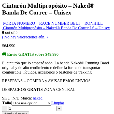
Cinturón Multipropósito – Naked®
Banda De Correr – Unisex
PORTA NUMERO – RACE NUMBER BELT – RONHILL
Cinturón Multipropósito – Naked® Banda De Correr LS – Unisex
0
out of 5
( No hay valoraciones aún. )
$
64.990
🚚 Envío GRATIS sobre $49.990
El cinturón que lo empezó todo. La banda Naked® Running Band
original y de alto rendimiento redefine la forma de transportar
combustible, líquidos, accesorios o bastones de trekking.
RESERVAS – COMPRA y AVISAREMOS ENVIOS.
DESPACHOS
GRATIS
ZONA CENTRAL.
SKU:
N/D
Marca:
naked
Talla
Limpiar
-
+
Añadir al carrito