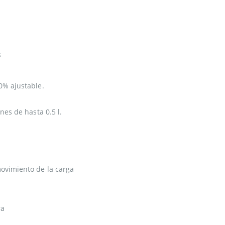
s
00% ajustable.
ines de hasta 0.5 l.
movimiento de la carga
ra