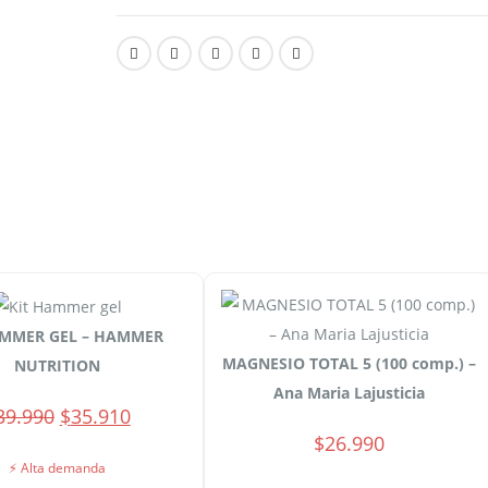
AMMER GEL – HAMMER
MAGNESIO TOTAL 5 (100 comp.) –
NUTRITION
Ana Maria Lajusticia
El
El
39.990
$
35.910
$
26.990
precio
precio
⚡ Alta demanda
original
actual