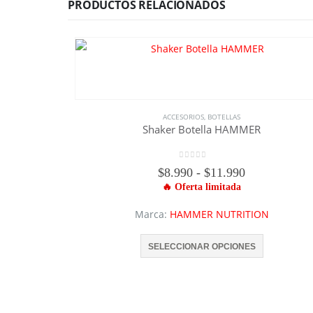
PRODUCTOS RELACIONADOS
ACCESORIOS
,
BOTELLAS
Shaker Botella HAMMER
0
out of 5
Rango
$
8.990
-
$
11.990
de
precios:
desde
Marca:
HAMMER NUTRITION
$8.990
Este producto tiene múltiples variantes. Las opciones se pueden elegir en la página de producto
hasta
$11.990
SELECCIONAR OPCIONES