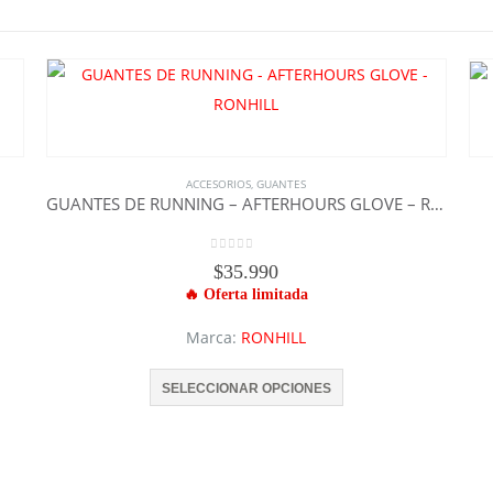
ACCESORIOS
,
GUANTES
GUANTES DE RUNNING – AFTERHOURS GLOVE – RONHILL
0
out of 5
$
35.990
Marca:
RONHILL
Este producto tiene múltiples variantes. Las opciones se pueden elegir en la página de producto
SELECCIONAR OPCIONES