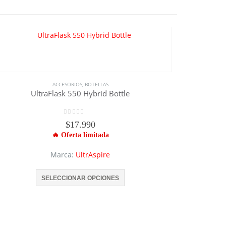
ACCESORIOS
,
BOTELLAS
UltraFlask 550 Hybrid Bottle
0
out of 5
$
17.990
Marca:
UltrAspire
Este producto tiene múltiples variantes. Las opciones se pueden elegir en la página de producto
SELECCIONAR OPCIONES