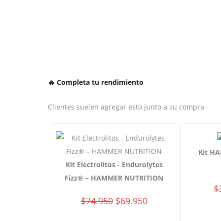
🔥 Completa tu rendimiento
Clientes suelen agregar esto junto a su compra
Kit H
Kit Electrolitos - Endurolytes
Fizz® – HAMMER NUTRITION
$
El
El
$
74.950
$
69.950
precio
precio