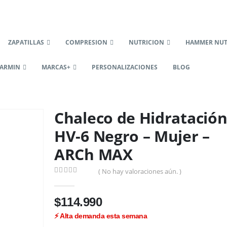
ZAPATILLAS
COMPRESION
NUTRICION
HAMMER NUT
ARMIN
MARCAS+
PERSONALIZACIONES
BLOG
Chaleco de Hidratación
HV-6 Negro – Mujer –
ARCh MAX
( No hay valoraciones aún. )
0
out of 5
$
114.990