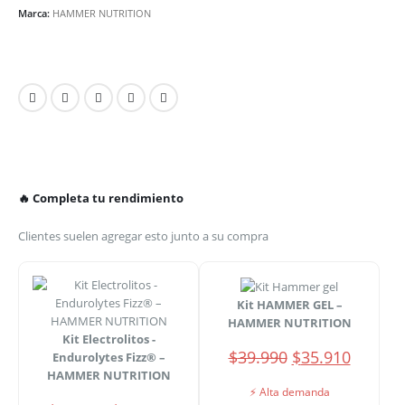
Marca:
HAMMER NUTRITION
🔥 Completa tu rendimiento
Clientes suelen agregar esto junto a su compra
Kit HAMMER GEL –
HAMMER NUTRITION
Kit Electrolitos -
El
El
$
39.990
$
35.910
Endurolytes Fizz® –
precio
precio
HAMMER NUTRITION
original
actual
⚡ Alta demanda