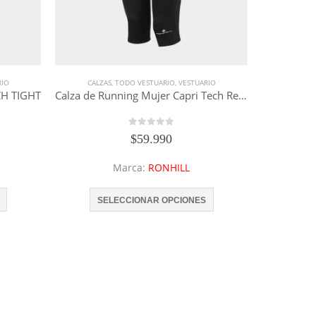
RIO
CALZAS
,
TODO VESTUARIO
,
VESTUARIO
CH TIGHT
Calza de Running Mujer Capri Tech Revive – RONHILL
0
out of 5
$
59.990
Marca:
RONHILL
Este
Este
SELECCIONAR OPCIONES
producto
producto
tiene
tiene
múltiples
múltiples
variantes.
variantes.
Las
Las
opciones
opciones