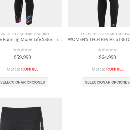
LZAS
,
TODO VESTUARIO
,
VESTUARIO
CALZAS
,
TODO VESTUARIO
,
VESTUA
Calzas de Running Mujer Life Satori Tight – RONHILL
WOMEN’S TECH REVIVE STRET
0
out of 5
0
out of 5
$
59.990
$
64.990
Marca:
RONHILL
Marca:
RONHILL
Este
SELECCIONAR OPCIONES
SELECCIONAR OPCIONES
producto
tiene
múltiples
variantes.
Las
opciones