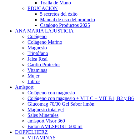
Toalla de Mano
EDUCACION
5 secretos del éxito
Manual de uso del producto
Catalogo Productos 2025
ANA MARIA LAJUSTICIA
Colágeno
Colágeno Marino
Magnesio
Triptófano
Jalea Real
Cardio Protector
Vitaminas
Mujer
Libros
Amlsport
Colágeno con magnesio
Colágeno con magnesio + VIT C + VIT B1, B2 y B6
Glucomag 70/30 Gel Sabor limón
Magnesio total gel
Sales Minerales
amlsport Visor 360
Bidon AMLSPORT 600 ml
DOPPELHERZ
VITAMINAS