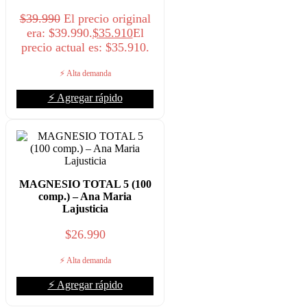
$
39.990
El precio original
era: $39.990.
$
35.910
El
precio actual es: $35.910.
⚡ Alta demanda
⚡ Agregar rápido
MAGNESIO TOTAL 5 (100
comp.) – Ana Maria
Lajusticia
$
26.990
⚡ Alta demanda
⚡ Agregar rápido