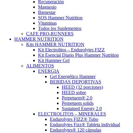
Recuperación
Magnesio
Bienestar
SOS Hammer Nutrition
Vitaminas
Todos los Suplementos
CAFE PRO-RUNNERS
HAMMER NUTRITION
Kits HAMMER NUTRITION
Kit Electrolitos – Endurolytes FIZZ
Kit Esencial Diario Plus Hammer Nutrition
Kit Hammer Gel
ALIMENTOS
ENERGIA
Gel Energético Hammer
BEBIDAS DEPORTIVAS
HEED (32 porciones)
HEED sobre
Perpetuem® 2.0
Perpetuem solids
Sustained Energy 2.0
ELECTROLITOS – MINERALES
Endurolytes FIZZ® Tubo
Endurolytes Fizz® Tableta individual
Endurolytes® 120 cápsulas