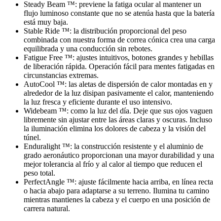
Steady Beam ™: previene la fatiga ocular al mantener un
flujo luminoso constante que no se atenúa hasta que la batería
está muy baja.
Stable Ride ™: la distribución proporcional del peso
combinada con nuestra forma de correa cónica crea una carga
equilibrada y una conducción sin rebotes.
Fatigue Free ™: ajustes intuitivos, botones grandes y hebillas
de liberación rápida. Operación fácil para mentes fatigadas en
circunstancias extremas.
AutoCool ™: las aletas de dispersión de calor montadas en y
alrededor de la luz disipan pasivamente el calor, manteniendo
la luz fresca y eficiente durante el uso intensivo.
Widebeam ™: como la luz del día. Deje que sus ojos vaguen
libremente sin ajustar entre las áreas claras y oscuras. Incluso
la iluminación elimina los dolores de cabeza y la visión del
túnel.
Enduralight ™: la construcción resistente y el aluminio de
grado aeronáutico proporcionan una mayor durabilidad y una
mejor tolerancia al frío y al calor al tiempo que reducen el
peso total.
PerfectAngle ™: ajuste fácilmente hacia arriba, en línea recta
o hacia abajo para adaptarse a su terreno. Ilumina tu camino
mientras mantienes la cabeza y el cuerpo en una posición de
carrera natural.