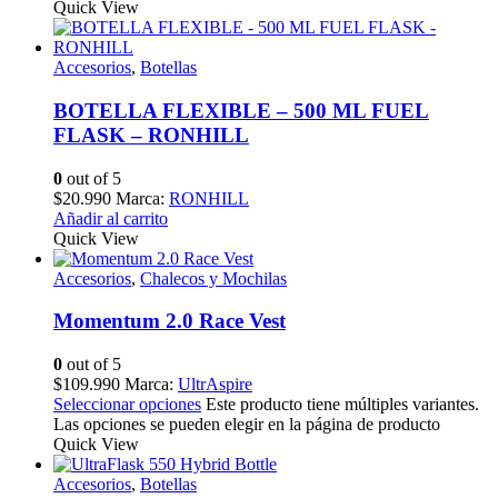
Quick View
Accesorios
,
Botellas
BOTELLA FLEXIBLE – 500 ML FUEL
FLASK – RONHILL
0
out of 5
$
20.990
Marca:
RONHILL
Añadir al carrito
Quick View
Accesorios
,
Chalecos y Mochilas
Momentum 2.0 Race Vest
0
out of 5
$
109.990
Marca:
UltrAspire
Seleccionar opciones
Este producto tiene múltiples variantes.
Las opciones se pueden elegir en la página de producto
Quick View
Accesorios
,
Botellas