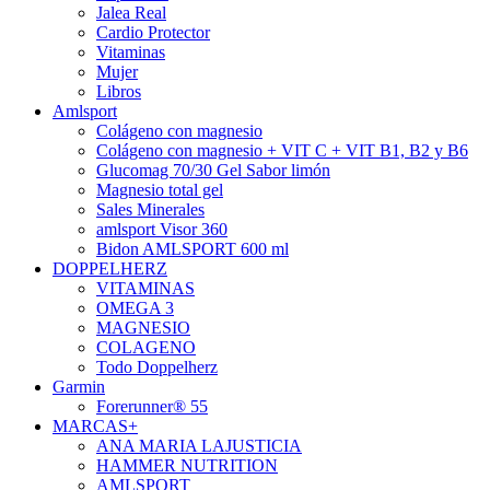
Jalea Real
Cardio Protector
Vitaminas
Mujer
Libros
Amlsport
Colágeno con magnesio
Colágeno con magnesio + VIT C + VIT B1, B2 y B6
Glucomag 70/30 Gel Sabor limón
Magnesio total gel
Sales Minerales
amlsport Visor 360
Bidon AMLSPORT 600 ml
DOPPELHERZ
VITAMINAS
OMEGA 3
MAGNESIO
COLAGENO
Todo Doppelherz
Garmin
Forerunner® 55
MARCAS+
ANA MARIA LAJUSTICIA
HAMMER NUTRITION
AMLSPORT