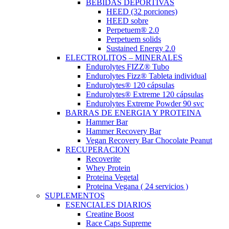
BEBIDAS DEPORTIVAS
HEED (32 porciones)
HEED sobre
Perpetuem® 2.0
Perpetuem solids
Sustained Energy 2.0
ELECTROLITOS – MINERALES
Endurolytes FIZZ® Tubo
Endurolytes Fizz® Tableta individual
Endurolytes® 120 cápsulas
Endurolytes® Extreme 120 cápsulas
Endurolytes Extreme Powder 90 svc
BARRAS DE ENERGIA Y PROTEINA
Hammer Bar
Hammer Recovery Bar
Vegan Recovery Bar Chocolate Peanut
RECUPERACION
Recoverite
Whey Protein
Proteina Vegetal
Proteina Vegana ( 24 servicios )
SUPLEMENTOS
ESENCIALES DIARIOS
Creatine Boost
Race Caps Supreme