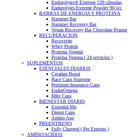
Endurolytes® Extreme 120 cápsulas
Endurolytes Extreme Powder 90 svc
BARRAS DE ENERGIA Y PROTEINA
Hammer Bar
Hammer Recovery Bar
Vegan Recovery Bar Chocolate Peanut
RECUPERACION
Recoverite
Whey Protein
Proteina Vegetal
Proteina Vegana ( 24 servicios )
SUPLEMENTOS
ESENCIALES DIARIOS
Creatine Boost
Race Caps Supreme
Premium Insurance Caps
EndurOmega
Mito Caps
BIENESTAR DIARIO
Essential Mg
Digest Caps
Amino Age
PREENTRENO
Fully Charged ( Pre Entreno )
AMINOACIDOS