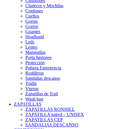
Cinturones
Chalecos y Mochilas
Cordones
Cuellos
Gorras
Gorros
Guantes
Headband
Leds
Lentes
Manguillas
Porta bastones
Protección
Pulsera Emergencia
Rodilleras
Sandalias descanso
Toalla
Viseras
Zapatillas de Trail
Wash bag
ZAPATILLAS
ZAPATILLAS RONHILL
ZAPATILLA naked – UNISEX
ZAPATILLAS CEP
SANDALIAS DESCANSO